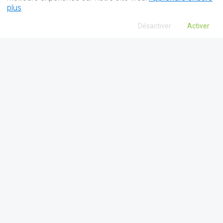
plus
Désactiver
Activer
À propos de RareConnect
Une plateforme sûre et facile à utiliser, où les patients
atteints d’une maladie rare, leur famille et les associations
de patients peuvent développer des communautés en ligne
et engager des conversations à travers les continents,