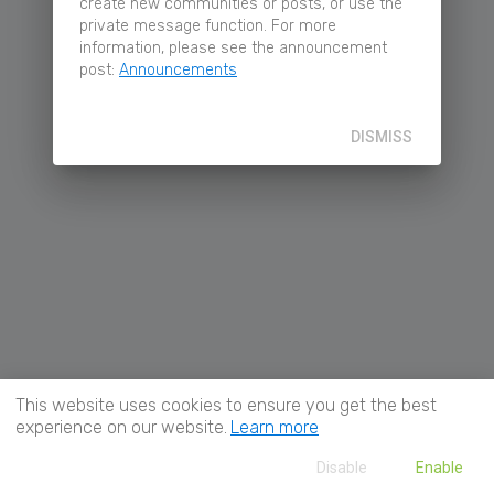
create new communities or posts, or use the
private message function. For more
information, please see the announcement
post:
Announcements
DISMISS
This website uses cookies to ensure you get the best
experience on our website.
Learn more
Disable
Enable