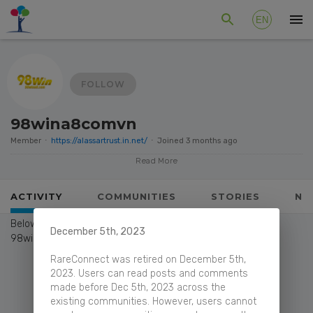
EN
FOLLOW
98wina8comvn
Member
⋅
https://alassartrust.in.net/
⋅
Joined
3 months ago
"98WIN được biết như nền tảng cá cược trực tuyến hàng
Read More
đầu Châu Á, tại https://alassartrust.in.net/ cung cấp nhiều
sản phẩm giải trí từ cá cược thể thao, casino đến game
ACTIVITY
COMMUNITIES
STORIES
NE
đổi thưởng. Nền tảng sở hữu giao diện thân thiện, hệ
thống bảo mật vượt trội và hàng loạt ưu đãi giá trị. Chúng
Below is a list of 98wina8comvn's posts. If you follow
December 5th, 2023
tôi hướng đến mang
98wina8comvn, their posts will appear in your feed.
0
Posts
0
Followers
0
Following
RareConnect was retired on December 5th,
2023. Users can read posts and comments
made before Dec 5th, 2023 across the
98wina8comvn has not posted anything yet.
existing communities. However, users cannot